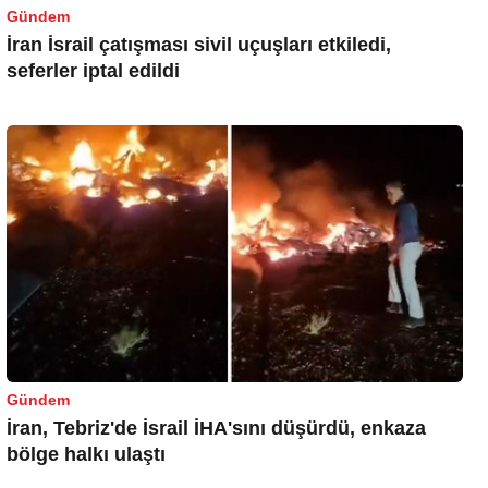
Gündem
İran İsrail çatışması sivil uçuşları etkiledi,
seferler iptal edildi
Gündem
İran, Tebriz'de İsrail İHA'sını düşürdü, enkaza
bölge halkı ulaştı