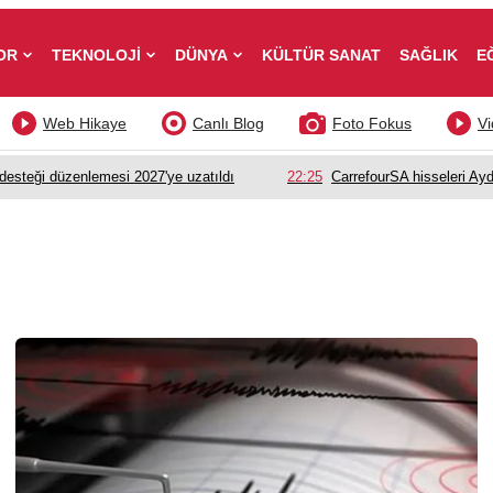
OR
TEKNOLOJİ
DÜNYA
KÜLTÜR SANAT
SAĞLIK
E
Web Hikaye
Canlı Blog
Foto Fokus
Vi
esteği düzenlemesi 2027'ye uzatıldı
22:25
CarrefourSA hisseleri Ayd