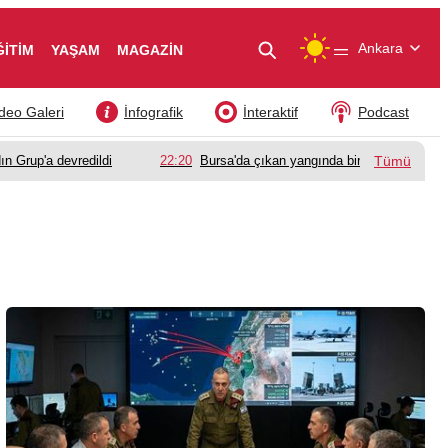
—
Ankara
ĞİTİM
YAŞAM
MAGAZİN
deo Galeri
İnfografik
İnteraktif
Podcast
ın Grup'a devredildi
22:20
Bursa'da çıkan yangında bir babanın acı k
Tümü