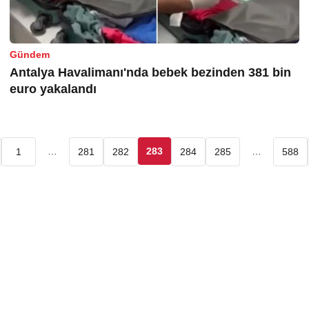
Gündem
Antalya Havalimanı'nda bebek bezinden 381 bin
euro yakalandı
…
283
…
1
281
282
284
285
588