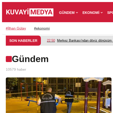
GÜNDEM
EKONOMİ
SP
#
İlhan Gülay
#
ekonomi
SON HABERLER
22:50
Merkez Bankası'ndan döviz dönüşüm d
Gündem
10579
haber