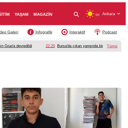
—
Ankara
ĞİTİM
YAŞAM
MAGAZİN
deo Galeri
İnfografik
İnteraktif
Podcast
ın Grup'a devredildi
22:20
Bursa'da çıkan yangında bir babanın acı k
Tümü