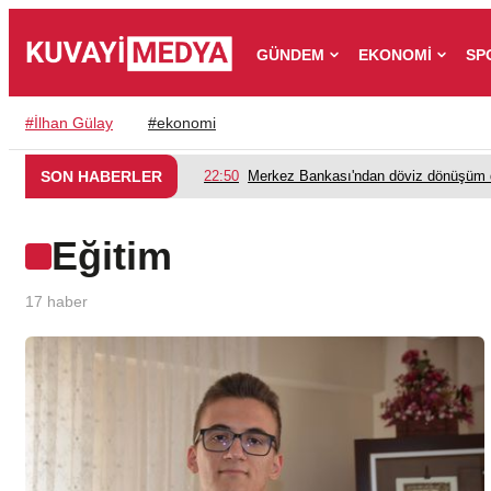
GÜNDEM
EKONOMİ
SP
#
İlhan Gülay
#
ekonomi
SON HABERLER
22:50
Merkez Bankası'ndan döviz dönüşüm d
Eğitim
17
haber