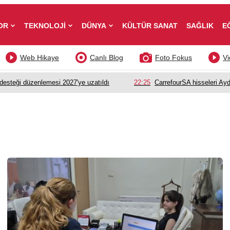
OR
TEKNOLOJİ
DÜNYA
KÜLTÜR SANAT
SAĞLIK
E
Web Hikaye
Canlı Blog
Foto Fokus
Vi
esteği düzenlemesi 2027'ye uzatıldı
22:25
CarrefourSA hisseleri Ayd