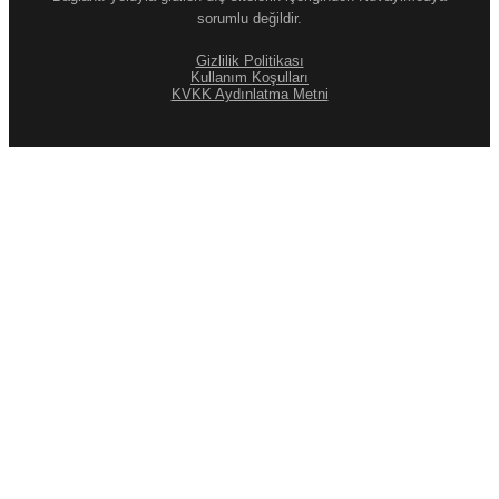
sorumlu değildir.
Gizlilik Politikası
Kullanım Koşulları
KVKK Aydınlatma Metni