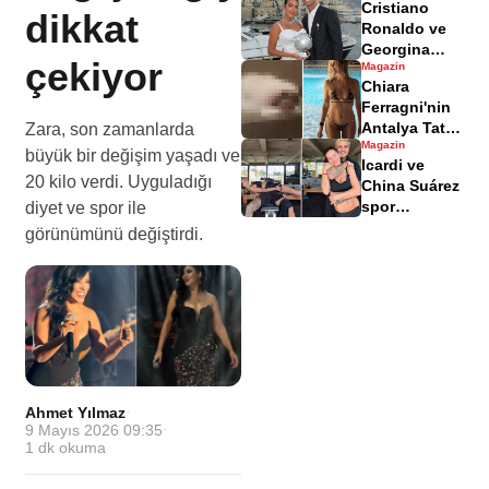
Cristiano
paylaşmadı,
dikkat
Ronaldo ve
açıklamalarda
Georgina
bulundu
çekiyor
Magazin
Rodríguez
Chiara
evlilik
Ferragni'nin
iddiaları
Antalya Tatili
Zara, son zamanlarda
gündemde
Magazin
ve Türk
büyük bir değişim yaşadı ve
Icardi ve
Hamamı
20 kilo verdi. Uyguladığı
China Suárez
Deneyimi
spor
diyet ve spor ile
salonunda
görünümünü değiştirdi.
eğlenceli
anlar paylaştı
Ahmet Yılmaz
·
9 Mayıs 2026 09:35
·
1
dk okuma