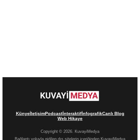
Künye
İletişim
Podcast
İnteraktif
İnfografik
Canlı Blog
Web Hikaye
Copyright © 2026. KuvayiMedya
Bağlantı yoluyla gidilen dış sitelerin içeriğinden KuvayiMedya