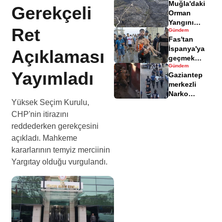
Muğla'daki
yaralandı
Gerekçeli
Orman
Yangını
Ret
Gündem
Sonrası
Fas'tan
Zarar Gören
İspanya'ya
Açıklaması
Alanlar
geçmek
Havadisinde
Gündem
isteyen
Yayımladı
Gaziantep
göçmenler
merkezli
geri döndü
Narko
Yüksek Seçim Kurulu,
Kapan
Operasyonu
CHP'nin itirazını
bilançosu
reddederken gerekçesini
açıklandı
açıkladı. Mahkeme
kararlarının temyiz merciinin
Yargıtay olduğu vurgulandı.