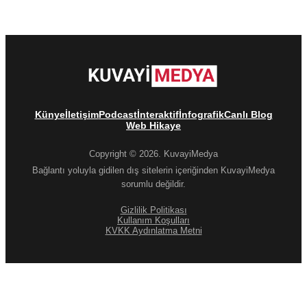
Künye
İletişim
Podcast
İnteraktif
İnfografik
Canlı Blog
Web Hikaye
Copyright © 2026. KuvayiMedya
Bağlantı yoluyla gidilen dış sitelerin içeriğinden KuvayiMedya
sorumlu değildir.
Gizlilik Politikası
Kullanım Koşulları
KVKK Aydınlatma Metni