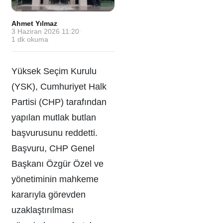
Ahmet Yılmaz
·
3 Haziran 2026 11:20
·
1
dk okuma
Yüksek Seçim Kurulu
(YSK), Cumhuriyet Halk
Partisi (CHP) tarafından
yapılan mutlak butlan
başvurusunu reddetti.
Başvuru, CHP Genel
Başkanı Özgür Özel ve
yönetiminin mahkeme
kararıyla görevden
uzaklaştırılması