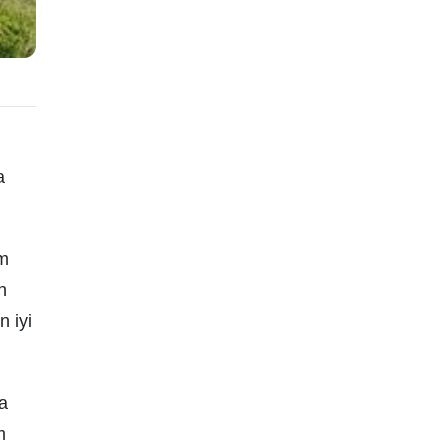
a
am
n
n iyi
a
m