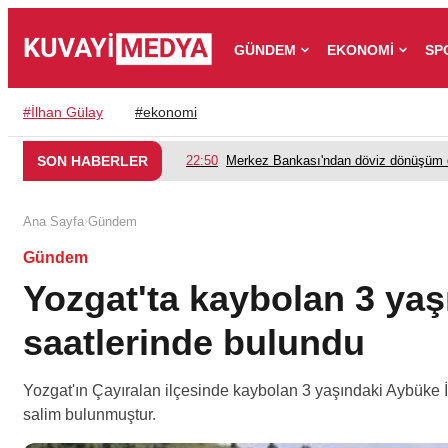
GÜNDEM
EKONOMİ
SP
#
İlhan Gülay
#
ekonomi
SON HABERLER
22:50
Merkez Bankası'ndan döviz dönüşüm d
›
Ana Sayfa
Gündem
Gündem
Yozgat'ta kaybolan 3 ya
saatlerinde bulundu
Yozgat'ın Çayıralan ilçesinde kaybolan 3 yaşındaki Aybüke 
salim bulunmuştur.