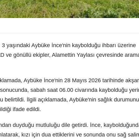
3 yaşındaki Aybüke İnce'nin kaybolduğu ihbarı üzerine
D ve gönüllü ekipler, Alamettin Yaylası çevresinde aram
çıklamada, Aybüke İnce'nin 28 Mayıs 2026 tarihinde akş
 sonucunda, sabah saat 06.00 civarında kaybolduğu yeri
elirtildi. İlgili açıklamada, Aybüke'nin sağlık durumunu
iği ifade edildi.
dan duyduğu mutluluğu dile getirdi. İnce, kaybolduğund
atarak, kızı için dua ettiklerini ve sonunda onu sağ sali