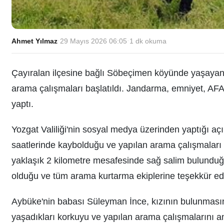
Ahmet Yılmaz
·
29 Mayıs 2026 06:05
·
1
dk okuma
Çayıralan ilçesine bağlı Söbeçimen köyünde yaşayan 
arama çalışmaları başlatıldı. Jandarma, emniyet, AFA
yaptı.
Yozgat Valiliği'nin sosyal medya üzerinden yaptığı a
saatlerinde kaybolduğu ve yapılan arama çalışmaları
yaklaşık 2 kilometre mesafesinde sağ salim bulunduğu b
olduğu ve tüm arama kurtarma ekiplerine teşekkür edild
Aybüke'nin babası Süleyman İnce, kızının bulunmasın
yaşadıkları korkuyu ve yapılan arama çalışmalarını anl