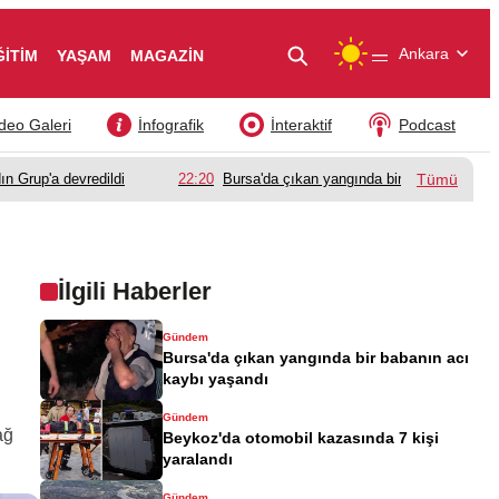
—
Ankara
ĞİTİM
YAŞAM
MAGAZİN
deo Galeri
İnfografik
İnteraktif
Podcast
ın Grup'a devredildi
22:20
Bursa'da çıkan yangında bir babanın acı k
Tümü
İlgili Haberler
Gündem
Bursa'da çıkan yangında bir babanın acı
kaybı yaşandı
Gündem
ağ
Beykoz'da otomobil kazasında 7 kişi
yaralandı
Gündem