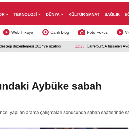
OR
TEKNOLOJİ
DÜNYA
KÜLTÜR SANAT
SAĞLIK
E
Web Hikaye
Canlı Blog
Foto Fokus
Vi
esteği düzenlemesi 2027'ye uzatıldı
22:25
CarrefourSA hisseleri Ayd
şındaki Aybüke sabah
İnce, yapılan arama çalışmaları sonucunda sabah saatlerinde s