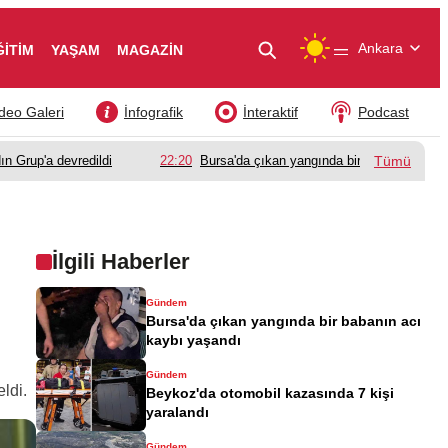
—
Ankara
ĞİTİM
YAŞAM
MAGAZİN
deo Galeri
İnfografik
İnteraktif
Podcast
ın Grup'a devredildi
22:20
Bursa'da çıkan yangında bir babanın acı k
Tümü
İlgili Haberler
Gündem
Bursa'da çıkan yangında bir babanın acı
kaybı yaşandı
Gündem
ldi.
Beykoz'da otomobil kazasında 7 kişi
yaralandı
Gündem