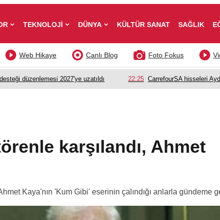
OR
TEKNOLOJİ
DÜNYA
KÜLTÜR SANAT
SAĞLIK
E
Web Hikaye
Canlı Blog
Foto Fokus
Vi
esteği düzenlemesi 2027'ye uzatıldı
22:25
CarrefourSA hisseleri Ayd
örenle karşılandı, Ahmet
met Kaya'nın 'Kum Gibi' eserinin çalındığı anlarla gündeme ge