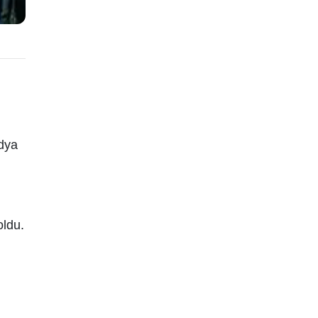
edya
oldu.