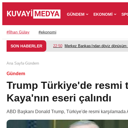
GÜNDEM
EKONOMİ
SP
#
İlhan Gülay
#
ekonomi
SON HABERLER
22:50
Merkez Bankası'ndan döviz dönüşüm d
›
Ana Sayfa
Gündem
Gündem
Trump Türkiye'de resmi t
Kaya'nın eseri çalındı
ABD Başkanı Donald Trump, Türkiye'de resmi karşılamada Ah