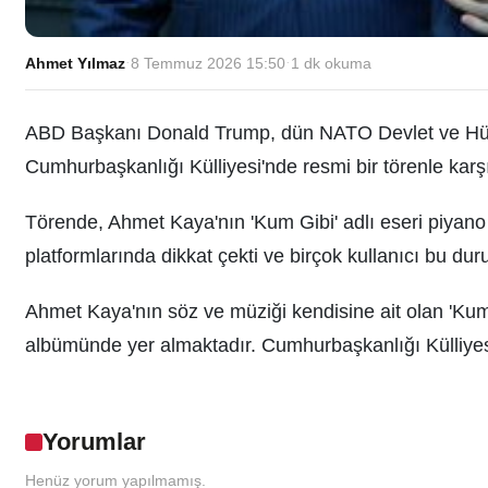
Ahmet Yılmaz
·
8 Temmuz 2026 15:50
·
1
dk okuma
ABD Başkanı Donald Trump, dün NATO Devlet ve Hüküm
Cumhurbaşkanlığı Külliyesi'nde resmi bir törenle karşı
Törende, Ahmet Kaya'nın 'Kum Gibi' adlı eseri piyano 
platformlarında dikkat çekti ve birçok kullanıcı bu d
Ahmet Kaya'nın söz ve müziği kendisine ait olan 'Kum
albümünde yer almaktadır. Cumhurbaşkanlığı Külliyes
Yorumlar
Henüz yorum yapılmamış.