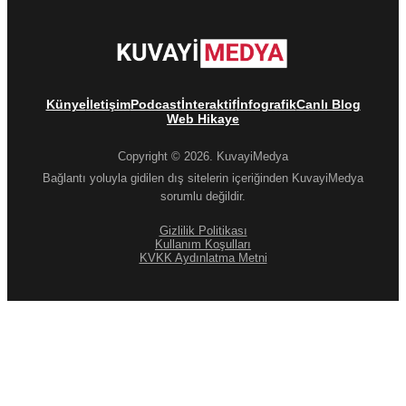
Künye
İletişim
Podcast
İnteraktif
İnfografik
Canlı Blog
Web Hikaye
Copyright © 2026. KuvayiMedya
Bağlantı yoluyla gidilen dış sitelerin içeriğinden KuvayiMedya
sorumlu değildir.
Gizlilik Politikası
Kullanım Koşulları
KVKK Aydınlatma Metni