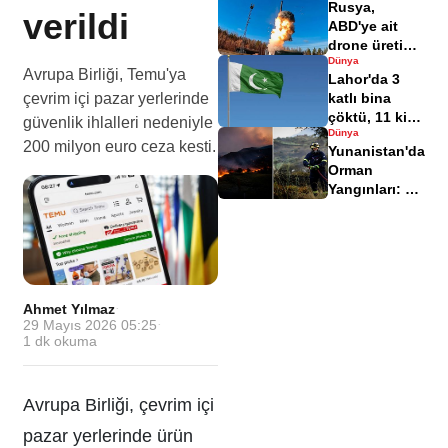
Rusya,
verildi
ABD'ye ait
drone üretim
Dünya
tesisini
Avrupa Birliği, Temu'ya
Lahor'da 3
balistik füze
çevrim içi pazar yerlerinde
katlı bina
ile vurdu
çöktü, 11 kişi
güvenlik ihlalleri nedeniyle
Dünya
hayatını
200 milyon euro ceza kesti.
Yunanistan'da
kaybetti
Orman
Yangınları: 3
İtfaiyeci
Hayatını
Kaybetti
Ahmet Yılmaz
·
29 Mayıs 2026 05:25
·
1
dk okuma
Avrupa Birliği, çevrim içi
pazar yerlerinde ürün