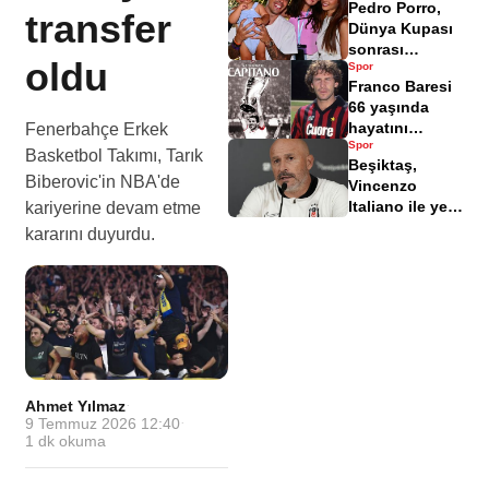
Pedro Porro,
istifa bildirimi
transfer
Dünya Kupası
sonrası
oldu
Spor
Antalya'da tatil
Franco Baresi
yapıyor
66 yaşında
hayatını
Fenerbahçe Erkek
Spor
kaybetti
Basketbol Takımı, Tarık
Beşiktaş,
Biberovic'in NBA'de
Vincenzo
Italiano ile yeni
kariyerine devam etme
bir başlangıç
kararını duyurdu.
yaptı
Ahmet Yılmaz
·
9 Temmuz 2026 12:40
·
1
dk okuma