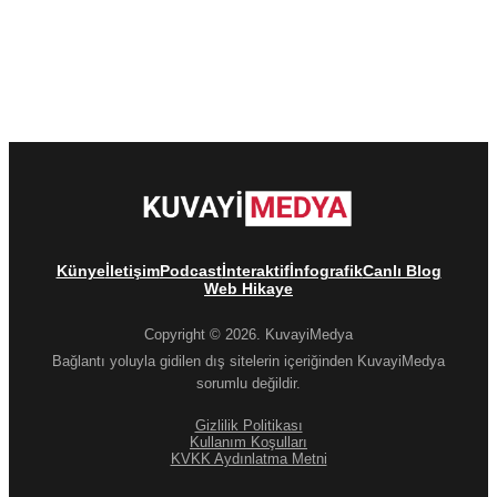
Künye
İletişim
Podcast
İnteraktif
İnfografik
Canlı Blog
Web Hikaye
Copyright © 2026. KuvayiMedya
Bağlantı yoluyla gidilen dış sitelerin içeriğinden KuvayiMedya
sorumlu değildir.
Gizlilik Politikası
Kullanım Koşulları
KVKK Aydınlatma Metni