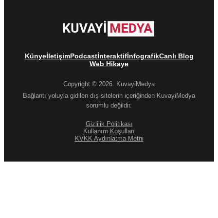
Künye
İletişim
Podcast
İnteraktif
İnfografik
Canlı Blog
Web Hikaye
Copyright © 2026. KuvayiMedya
Bağlantı yoluyla gidilen dış sitelerin içeriğinden KuvayiMedya
sorumlu değildir.
Gizlilik Politikası
Kullanım Koşulları
KVKK Aydınlatma Metni