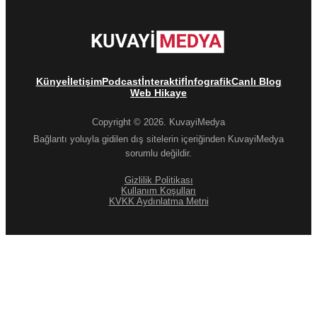
Künye
İletişim
Podcast
İnteraktif
İnfografik
Canlı Blog
Web Hikaye
Copyright © 2026. KuvayiMedya
Bağlantı yoluyla gidilen dış sitelerin içeriğinden KuvayiMedya
sorumlu değildir.
Gizlilik Politikası
Kullanım Koşulları
KVKK Aydınlatma Metni