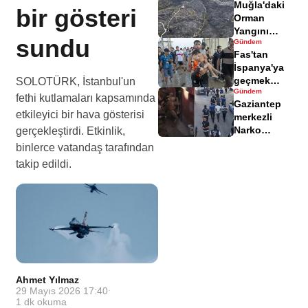
Muğla'daki
yaralandı
bir gösteri
Orman
Yangını
sundu
Gündem
Sonrası
Fas'tan
Zarar Gören
İspanya'ya
Alanlar
geçmek
SOLOTÜRK, İstanbul'un
Havadisinde
Gündem
isteyen
fethi kutlamaları kapsamında
Gaziantep
göçmenler
etkileyici bir hava gösterisi
merkezli
geri döndü
Narko
gerçekleştirdi. Etkinlik,
Kapan
binlerce vatandaş tarafından
Operasyonu
takip edildi.
bilançosu
açıklandı
Ahmet Yılmaz
·
29 Mayıs 2026 17:40
·
1
dk okuma