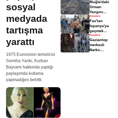
Muğla'daki
yaralandı
sosyal
Orman
Yangını
medyada
Gündem
Sonrası
Fas'tan
Zarar Gören
İspanya'ya
tartışma
Alanlar
geçmek
Havadisinde
Gündem
isteyen
yarattı
Gaziantep
göçmenler
merkezli
geri döndü
Narko
1975 Eurovision temsilcisi
Kapan
Operasyonu
Semiha Yankı, Kurban
bilançosu
Bayramı hakkında yaptığı
açıklandı
paylaşımda kutlama
yapmadığını belirtti.