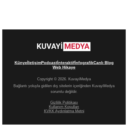
Künye
İletişim
Podcast
İnteraktif
İnfografik
Canlı Blog
Web Hikaye
Copyright © 2026. KuvayiMedya
Bağlantı yoluyla gidilen dış sitelerin içeriğinden KuvayiMedya
sorumlu değildir.
Gizlilik Politikası
Kullanım Koşulları
KVKK Aydınlatma Metni