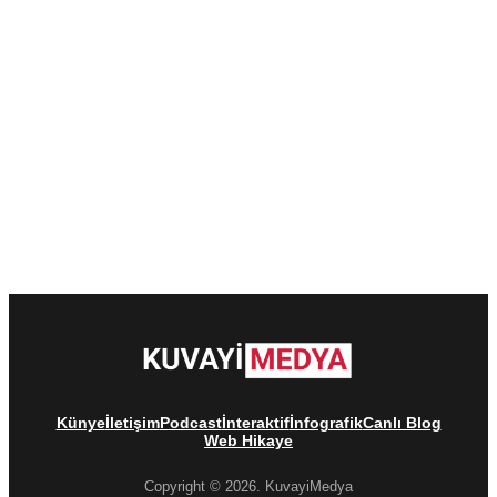
Künye
İletişim
Podcast
İnteraktif
İnfografik
Canlı Blog
Web Hikaye
Copyright © 2026. KuvayiMedya