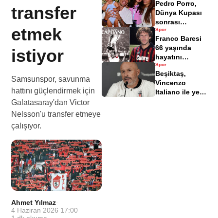
Pedro Porro,
istifa bildirimi
transfer
Dünya Kupası
sonrası
etmek
Spor
Antalya'da tatil
Franco Baresi
yapıyor
66 yaşında
istiyor
hayatını
Spor
kaybetti
Beşiktaş,
Samsunspor, savunma
Vincenzo
hattını güçlendirmek için
Italiano ile yeni
bir başlangıç
Galatasaray'dan Victor
yaptı
Nelsson'u transfer etmeye
çalışıyor.
Ahmet Yılmaz
·
4 Haziran 2026 17:00
·
1
dk okuma