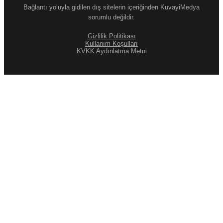
Bağlantı yoluyla gidilen dış sitelerin içeriğinden KuvayiMedya
sorumlu değildir.
Gizlilik Politikası
Kullanım Koşulları
KVKK Aydınlatma Metni