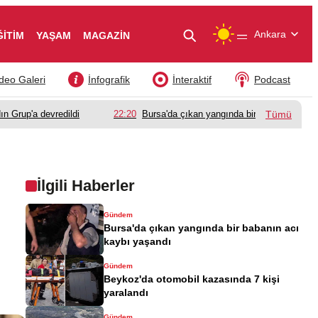
—
Ankara
ĞİTİM
YAŞAM
MAGAZİN
deo Galeri
İnfografik
İnteraktif
Podcast
ın Grup'a devredildi
22:20
Bursa'da çıkan yangında bir babanın acı k
Tümü
İlgili Haberler
Gündem
Bursa'da çıkan yangında bir babanın acı
kaybı yaşandı
Gündem
Beykoz'da otomobil kazasında 7 kişi
yaralandı
Gündem