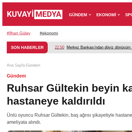
GÜNDEM
EKONOMİ
SP
#
İlhan Gülay
#
ekonomi
SON HABERLER
22:50
Merkez Bankası'ndan döviz dönüşüm d
›
Ana Sayfa
Gündem
Gündem
Ruhsar Gültekin beyin k
hastaneye kaldırıldı
Ünlü oyuncu Ruhsar Gültekin, baş ağrısı şikayetiyle hastaney
ameliyata alındı.