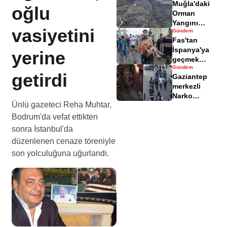
Muğla'daki
yaralandı
oğlu
Orman
Yangını
vasiyetini
Gündem
Sonrası
Fas'tan
Zarar Gören
İspanya'ya
yerine
Alanlar
geçmek
Havadisinde
Gündem
isteyen
getirdi
Gaziantep
göçmenler
merkezli
geri döndü
Narko
Ünlü gazeteci Reha Muhtar,
Kapan
Operasyonu
Bodrum'da vefat ettikten
bilançosu
sonra İstanbul'da
açıklandı
düzenlenen cenaze töreniyle
son yolculuğuna uğurlandı.