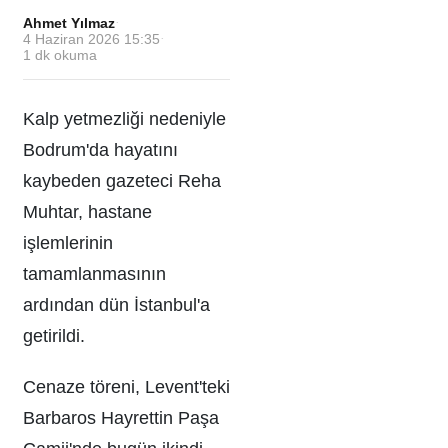
Ahmet Yılmaz
·
4 Haziran 2026 15:35
·
1
dk okuma
Kalp yetmezliği nedeniyle
Bodrum'da hayatını
kaybeden gazeteci Reha
Muhtar, hastane
işlemlerinin
tamamlanmasının
ardından dün İstanbul'a
getirildi.
Cenaze töreni, Levent'teki
Barbaros Hayrettin Paşa