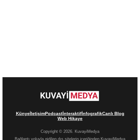
Künye
İletişim
Podcast
İnteraktif
İnfografik
Canlı Blog
Web Hikaye
Copyright © 2026. KuvayiMedya
Bağlantı yoluyla gidilen dış sitelerin içeriğinden KuvayiMedya