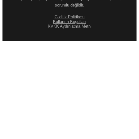
sorumlu değildir.
Gizlilik Politikası
Kullanım Koşulları
KVKK Aydınlatma Metni