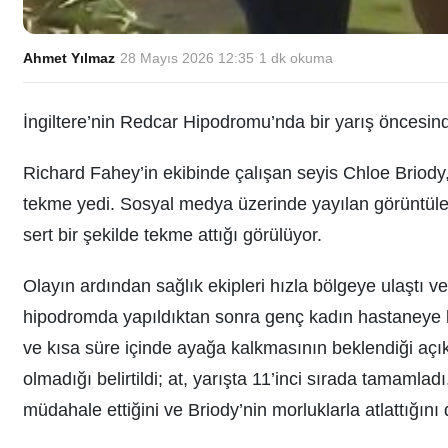
Ahmet Yılmaz
·
28 Mayıs 2026 12:35
·
1
dk okuma
İngiltere’nin Redcar Hipodromu’nda bir yarış öncesind
Richard Fahey’in ekibinde çalışan seyis Chloe Briody,
tekme yedi. Sosyal medya üzerinde yayılan görüntüler
sert bir şekilde tekme attığı görülüyor.
Olayın ardından sağlık ekipleri hızla bölgeye ulaştı ve
hipodromda yapıldıktan sonra genç kadın hastaneye kal
ve kısa süre içinde ayağa kalkmasının beklendiği açı
olmadığı belirtildi; at, yarışta 11’inci sırada tamamlad
müdahale ettiğini ve Briody’nin morluklarla atlattığını