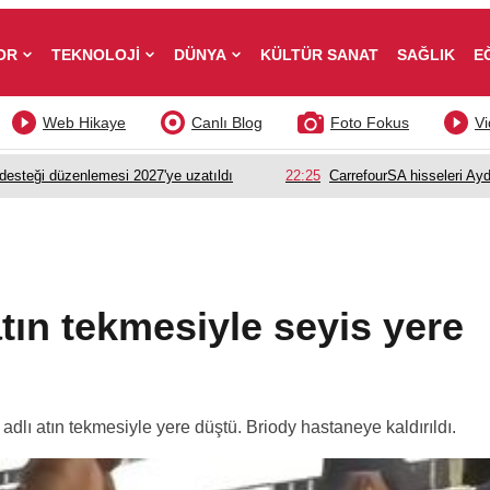
OR
TEKNOLOJİ
DÜNYA
KÜLTÜR SANAT
SAĞLIK
E
Web Hikaye
Canlı Blog
Foto Fokus
Vi
esteği düzenlemesi 2027'ye uzatıldı
22:25
CarrefourSA hisseleri Ayd
ın tekmesiyle seyis yere
lı atın tekmesiyle yere düştü. Briody hastaneye kaldırıldı.