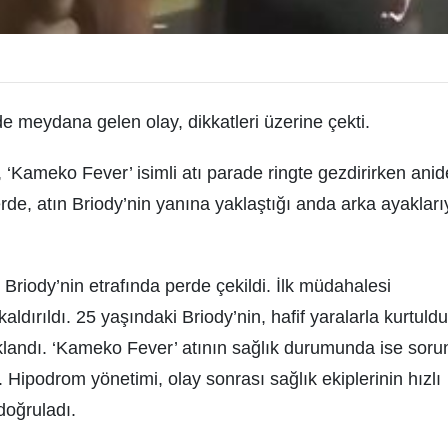
e meydana gelen olay, dikkatleri üzerine çekti.
 ‘Kameko Fever’ isimli atı parade ringte gezdirirken ani
de, atın Briody’nin yanına yaklaştığı anda arka ayakları
 Briody’nin etrafında perde çekildi. İlk müdahalesi
dırıldı. 25 yaşındaki Briody’nin, hafif yaralarla kurtuld
klandı. ‘Kameko Fever’ atının sağlık durumunda ise soru
ı. Hipodrom yönetimi, olay sonrası sağlık ekiplerinin hızlı
 doğruladı.