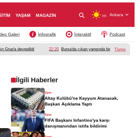
—
Ankara
ĞİTİM
YAŞAM
MAGAZİN
deo Galeri
İnfografik
İnteraktif
Podcast
ın Grup'a devredildi
22:20
Bursa'da çıkan yangında bir babanın acı k
Tümü
İlgili Haberler
Spor
Altay Kulübü'ne Kayyum Atanacak,
Başkan Açıklama Yaptı
Spor
FIFA Başkanı Infantino'ya karşı
danışmanından istifa bildirimi
Spor