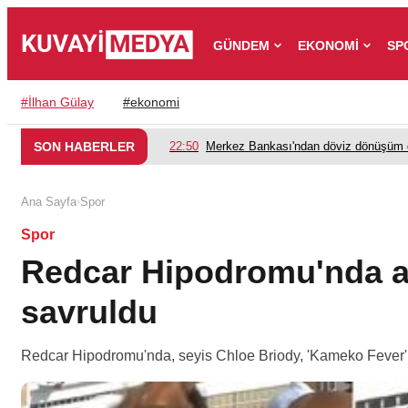
GÜNDEM
EKONOMİ
SP
#
İlhan Gülay
#
ekonomi
SON HABERLER
22:50
Merkez Bankası'ndan döviz dönüşüm d
›
Ana Sayfa
Spor
Spor
Redcar Hipodromu'nda at
savruldu
Redcar Hipodromu'nda, seyis Chloe Briody, 'Kameko Fever' ad