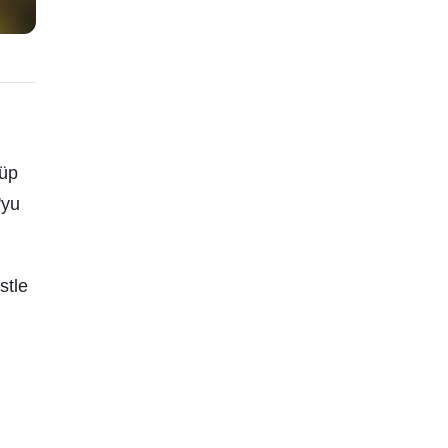
lüp
'yu
stle