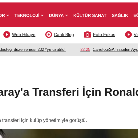
OR
TEKNOLOJİ
DÜNYA
KÜLTÜR SANAT
SAĞLIK
E
Web Hikaye
Canlı Blog
Foto Fokus
Vi
esteği düzenlemesi 2027'ye uzatıldı
22:25
CarrefourSA hisseleri Ayd
ray'a Transferi İçin Rona
ransferi için kulüp yönetimiyle görüştü.