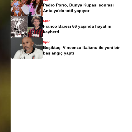
Pedro Porro, Dünya Kupası sonrası
Antalya'da tatil yapıyor
Spor
Franco Baresi 66 yaşında hayatını
kaybetti
Spor
Beşiktaş, Vincenzo Italiano ile yeni bir
başlangıç yaptı