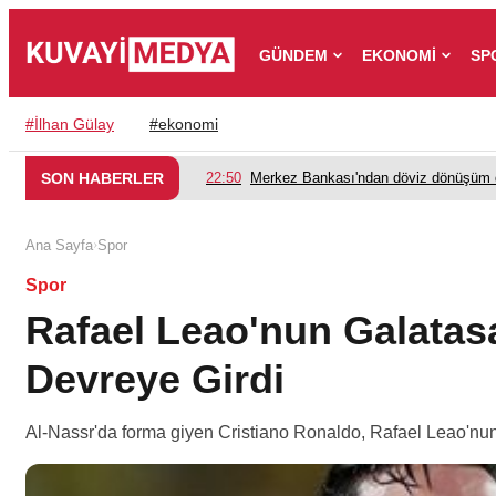
GÜNDEM
EKONOMİ
SP
#
İlhan Gülay
#
ekonomi
SON HABERLER
22:50
Merkez Bankası'ndan döviz dönüşüm d
›
Ana Sayfa
Spor
Spor
Rafael Leao'nun Galatasa
Devreye Girdi
Al-Nassr'da forma giyen Cristiano Ronaldo, Rafael Leao'nun t