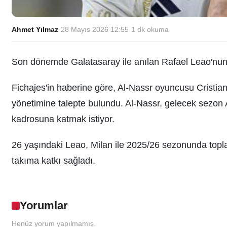
Ahmet Yılmaz
·
28 Mayıs 2026 12:55
·
1
dk okuma
Son dönemde Galatasaray ile anılan Rafael Leao'nun 
Fichajes'in haberine göre, Al-Nassr oyuncusu Cristia
yönetimine talepte bulundu. Al-Nassr, gelecek sezon
kadrosuna katmak istiyor.
26 yaşındaki Leao, Milan ile 2025/26 sezonunda topla
takıma katkı sağladı.
Yorumlar
Henüz yorum yapılmamış.