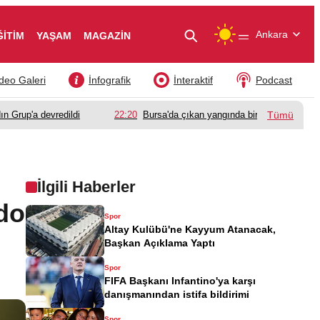
—
Ankara
ĞİTİM
YAŞAM
MAGAZİN
deo Galeri
İnfografik
İnteraktif
Podcast
ın Grup'a devredildi
22:20
Bursa'da çıkan yangında bir babanın acı k
Tümü
İlgili Haberler
ldo
Spor
Altay Kulübü'ne Kayyum Atanacak,
Başkan Açıklama Yaptı
Spor
FIFA Başkanı Infantino'ya karşı
danışmanından istifa bildirimi
Spor