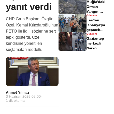
Muğla'daki
yaralandı
yanıt verdi
Orman
Yangını
Gündem
Sonrası
CHP Grup Başkanı Özgür
Fas'tan
Zarar Gören
Özel, Kemal Kılıçdaroğlu'nun
İspanya'ya
Alanlar
geçmek
Havadisinde
FETÖ ile ilgili sözlerine sert
Gündem
isteyen
tepki gösterdi. Özel,
Gaziantep
göçmenler
kendisine yöneltilen
merkezli
geri döndü
Narko
suçlamaları reddetti.
Kapan
Operasyonu
bilançosu
açıklandı
Ahmet Yılmaz
·
3 Haziran 2026 08:00
·
1
dk okuma