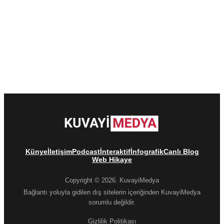
Künye
İletişim
Podcast
İnteraktif
İnfografik
Canlı Blog
Web Hikaye
Copyright © 2026. KuvayiMedya
Bağlantı yoluyla gidilen dış sitelerin içeriğinden KuvayiMedya
sorumlu değildir.
Gizlilik Politikası