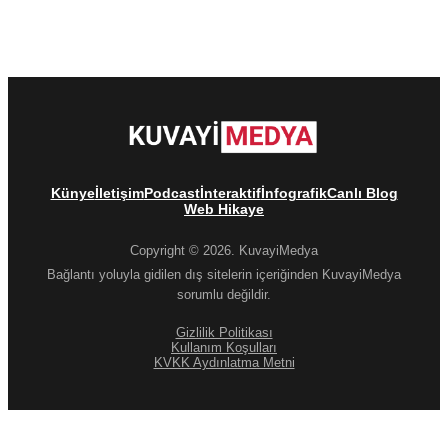
Künye
İletişim
Podcast
İnteraktif
İnfografik
Canlı Blog
Web Hikaye
Copyright © 2026. KuvayiMedya
Bağlantı yoluyla gidilen dış sitelerin içeriğinden KuvayiMedya
sorumlu değildir.
Gizlilik Politikası
Kullanım Koşulları
KVKK Aydınlatma Metni