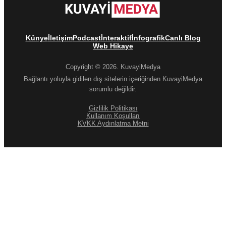
Künye
İletişim
Podcast
İnteraktif
İnfografik
Canlı Blog
Web Hikaye
Copyright © 2026. KuvayiMedya
Bağlantı yoluyla gidilen dış sitelerin içeriğinden KuvayiMedya
sorumlu değildir.
Gizlilik Politikası
Kullanım Koşulları
KVKK Aydınlatma Metni