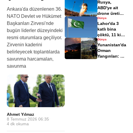
Rusya,
ABD'ye ait
Ankara'da düzenlenen 36.
drone üretim
NATO Devlet ve Hükümet
Dünya
tesisini
Başkanları Zirvesi'nde
Lahor'da 3
balistik füze
katlı bina
bugün liderler düzeyindeki
ile vurdu
çöktü, 11 kişi
resmi oturumlara geçiliyor.
Dünya
hayatını
Zirvenin kaderini
Yunanistan'da
kaybetti
Orman
belirleyecek toplantılarda
Yangınları: 3
savunma harcamaları,
İtfaiyeci
savunma
Hayatını
Kaybetti
Ahmet Yılmaz
·
8 Temmuz 2026 06:35
·
4
dk okuma