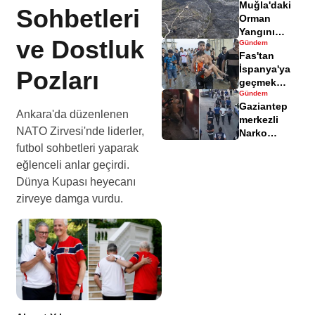
Muğla'daki
yaralandı
Sohbetleri
Orman
Yangını
ve Dostluk
Gündem
Sonrası
Fas'tan
Zarar Gören
İspanya'ya
Pozları
Alanlar
geçmek
Havadisinde
Gündem
isteyen
Gaziantep
göçmenler
Ankara'da düzenlenen
merkezli
geri döndü
NATO Zirvesi'nde liderler,
Narko
Kapan
futbol sohbetleri yaparak
Operasyonu
eğlenceli anlar geçirdi.
bilançosu
Dünya Kupası heyecanı
açıklandı
zirveye damga vurdu.