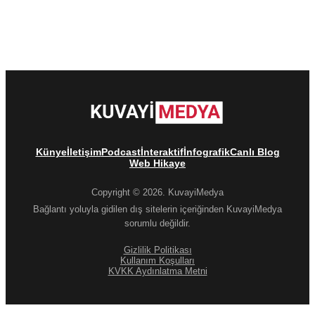
Künye
İletişim
Podcast
İnteraktif
İnfografik
Canlı Blog
Web Hikaye
Copyright © 2026. KuvayiMedya
Bağlantı yoluyla gidilen dış sitelerin içeriğinden KuvayiMedya
sorumlu değildir.
Gizlilik Politikası
Kullanım Koşulları
KVKK Aydınlatma Metni