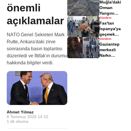
Muğla'daki
yaralandı
önemli
Orman
Yangını
açıklamalar
Gündem
Sonrası
Fas'tan
Zarar Gören
İspanya'ya
Alanlar
geçmek
NATO Genel Sekreteri Mark
Havadisinde
Gündem
isteyen
Rutte, Ankara'daki zirve
Gaziantep
göçmenler
sonrasında basın toplantısı
merkezli
geri döndü
Narko
düzenledi ve İttifak'ın durumu
Kapan
hakkında bilgiler verdi.
Operasyonu
bilançosu
açıklandı
Ahmet Yılmaz
·
8 Temmuz 2026 14:15
·
1
dk okuma