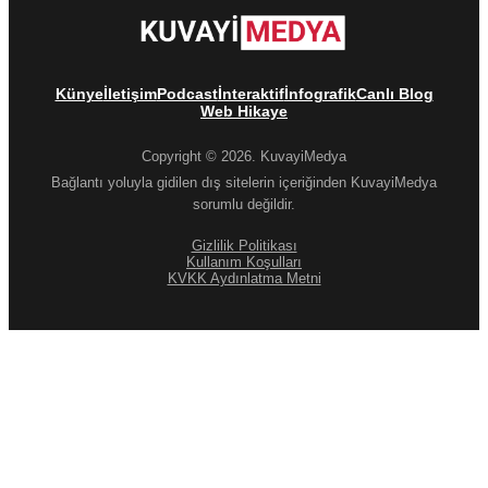
Künye
İletişim
Podcast
İnteraktif
İnfografik
Canlı Blog
Web Hikaye
Copyright © 2026. KuvayiMedya
Bağlantı yoluyla gidilen dış sitelerin içeriğinden KuvayiMedya
sorumlu değildir.
Gizlilik Politikası
Kullanım Koşulları
KVKK Aydınlatma Metni