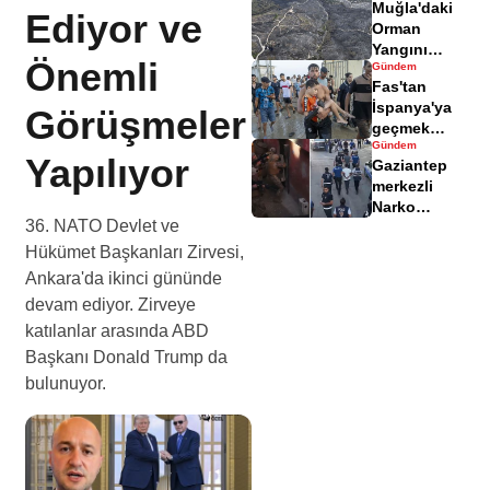
Muğla'daki
yaralandı
Ediyor ve
Orman
Yangını
Önemli
Gündem
Sonrası
Fas'tan
Zarar Gören
İspanya'ya
Görüşmeler
Alanlar
geçmek
Havadisinde
Gündem
isteyen
Yapılıyor
Gaziantep
göçmenler
merkezli
geri döndü
Narko
36. NATO Devlet ve
Kapan
Operasyonu
Hükümet Başkanları Zirvesi,
bilançosu
Ankara'da ikinci gününde
açıklandı
devam ediyor. Zirveye
katılanlar arasında ABD
Başkanı Donald Trump da
bulunuyor.