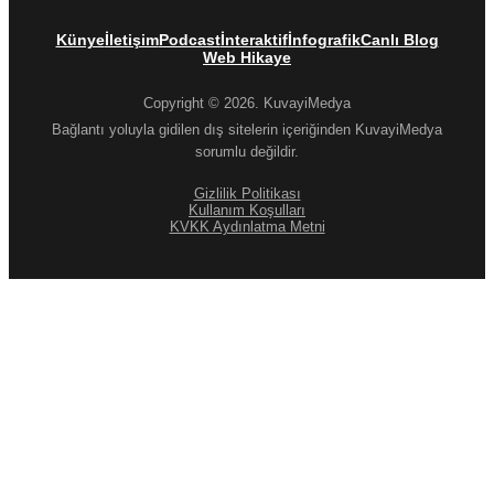
Künye
İletişim
Podcast
İnteraktif
İnfografik
Canlı Blog
Web Hikaye
Copyright © 2026. KuvayiMedya
Bağlantı yoluyla gidilen dış sitelerin içeriğinden KuvayiMedya
sorumlu değildir.
Gizlilik Politikası
Kullanım Koşulları
KVKK Aydınlatma Metni