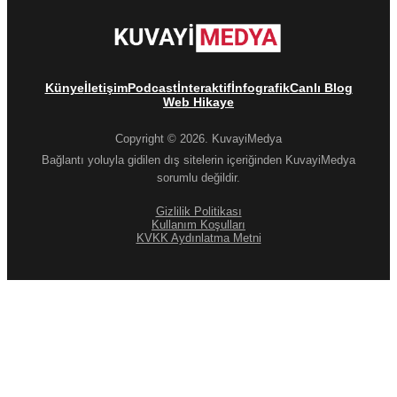
Künye
İletişim
Podcast
İnteraktif
İnfografik
Canlı Blog
Web Hikaye
Copyright © 2026. KuvayiMedya
Bağlantı yoluyla gidilen dış sitelerin içeriğinden KuvayiMedya
sorumlu değildir.
Gizlilik Politikası
Kullanım Koşulları
KVKK Aydınlatma Metni