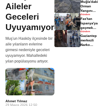
Muğla'daki
yaralandı
Aileler
Orman
Yangını
Geceleri
Gündem
Sonrası
Fas'tan
Zarar Gören
İspanya'ya
Uyuyamıyor
Alanlar
geçmek
Havadisinde
Gündem
isteyen
Gaziantep
göçmenler
Muş'un Hasköy ilçesinde bir
merkezli
geri döndü
aile yılanların evlerine
Narko
Kapan
girmesi nedeniyle geceleri
Operasyonu
uyuyamıyor. Mahalledeki
bilançosu
yılan popülasyonu artıyor.
açıklandı
Ahmet Yılmaz
·
29 Mayıs 2026 12:50
·