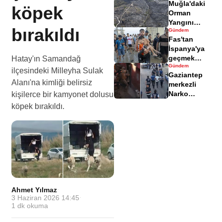
Muğla'daki
yaralandı
köpek
Orman
Yangını
bırakıldı
Gündem
Sonrası
Fas'tan
Zarar Gören
İspanya'ya
Alanlar
geçmek
Hatay'ın Samandağ
Havadisinde
Gündem
isteyen
ilçesindeki Milleyha Sulak
Gaziantep
göçmenler
Alanı'na kimliği belirsiz
merkezli
geri döndü
Narko
kişilerce bir kamyonet dolusu
Kapan
köpek bırakıldı.
Operasyonu
bilançosu
açıklandı
Ahmet Yılmaz
·
3 Haziran 2026 14:45
·
1
dk okuma