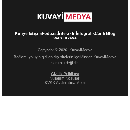
Künye
İletişim
Podcast
İnteraktif
İnfografik
Canlı Blog
Web Hikaye
Copyright © 2026. KuvayiMedya
Bağlantı yoluyla gidilen dış sitelerin içeriğinden KuvayiMedya
sorumlu değildir.
Gizlilik Politikası
Kullanım Koşulları
KVKK Aydınlatma Metni