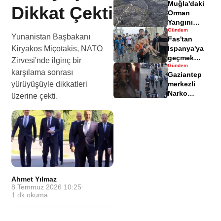
Muğla'daki
yaralandı
Dikkat Çekti
Orman
Yangını
Gündem
Sonrası
Yunanistan Başbakanı
Fas'tan
Zarar Gören
Kiryakos Miçotakis, NATO
İspanya'ya
Alanlar
geçmek
Havadisinde
Zirvesi'nde ilginç bir
Gündem
isteyen
karşılama sonrası
Gaziantep
göçmenler
yürüyüşüyle dikkatleri
merkezli
geri döndü
Narko
üzerine çekti.
Kapan
Operasyonu
bilançosu
açıklandı
Ahmet Yılmaz
·
8 Temmuz 2026 10:25
·
1
dk okuma