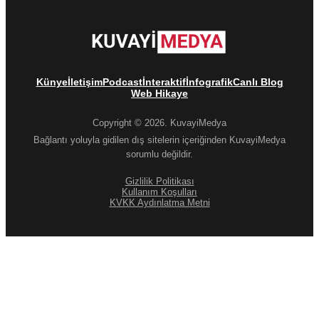
Künye
İletişim
Podcast
İnteraktif
İnfografik
Canlı Blog
Web Hikaye
Copyright © 2026. KuvayiMedya
Bağlantı yoluyla gidilen dış sitelerin içeriğinden KuvayiMedya
sorumlu değildir.
Gizlilik Politikası
Kullanım Koşulları
KVKK Aydınlatma Metni