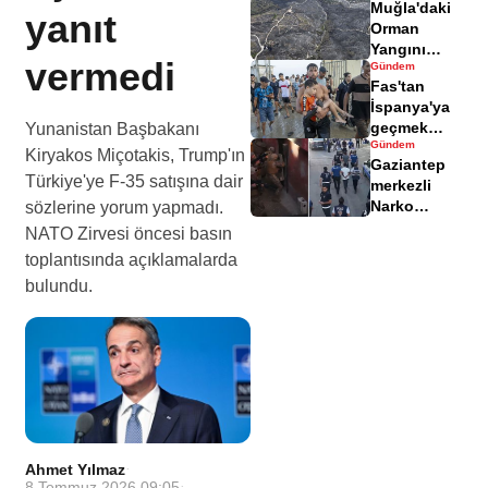
Muğla'daki
yaralandı
yanıt
Orman
Yangını
vermedi
Gündem
Sonrası
Fas'tan
Zarar Gören
İspanya'ya
Alanlar
geçmek
Yunanistan Başbakanı
Havadisinde
Gündem
isteyen
Kiryakos Miçotakis, Trump'ın
Gaziantep
göçmenler
Türkiye'ye F-35 satışına dair
merkezli
geri döndü
Narko
sözlerine yorum yapmadı.
Kapan
NATO Zirvesi öncesi basın
Operasyonu
toplantısında açıklamalarda
bilançosu
bulundu.
açıklandı
Ahmet Yılmaz
·
8 Temmuz 2026 09:05
·