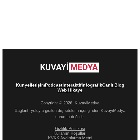
Künye
İletişim
Podcast
İnteraktif
İnfografik
Canlı Blog
Web Hikaye
Copyright © 2026. KuvayiMedya
Bağlantı yoluyla gidilen dış sitelerin içeriğinden KuvayiMedya
sorumlu değildir.
Gizlilik Politikası
Kullanım Koşulları
KVKK Aydınlatma Metni