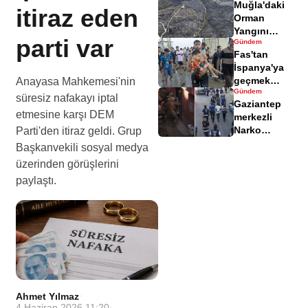
Muğla'daki
yaralandı
itiraz eden
Orman
Yangını
parti var
Gündem
Sonrası
Fas'tan
Zarar Gören
İspanya'ya
Alanlar
geçmek
Anayasa Mahkemesi'nin
Havadisinde
Gündem
isteyen
süresiz nafakayı iptal
Gaziantep
göçmenler
etmesine karşı DEM
merkezli
geri döndü
Narko
Parti'den itiraz geldi. Grup
Kapan
Başkanvekili sosyal medya
Operasyonu
üzerinden görüşlerini
bilançosu
paylaştı.
açıklandı
Ahmet Yılmaz
·
4 Haziran 2026 11:20
·