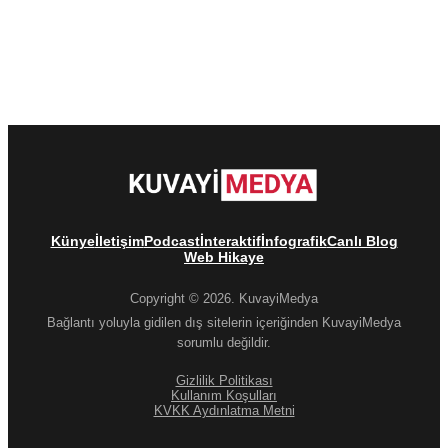
Künye
İletişim
Podcast
İnteraktif
İnfografik
Canlı Blog
Web Hikaye
Copyright © 2026. KuvayiMedya
Bağlantı yoluyla gidilen dış sitelerin içeriğinden KuvayiMedya
sorumlu değildir.
Gizlilik Politikası
Kullanım Koşulları
KVKK Aydınlatma Metni