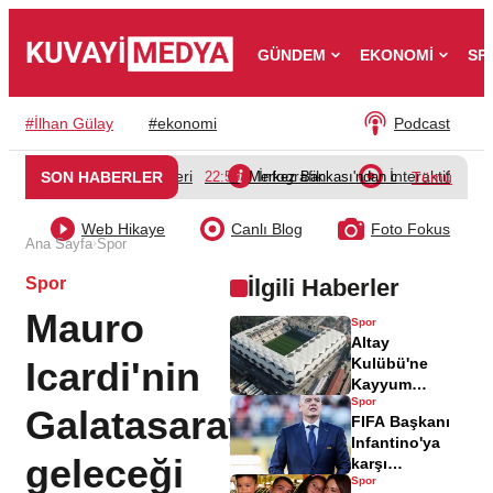
GÜNDEM
EKONOMİ
SP
#
İlhan Gülay
#
ekonomi
Podcast
Video Galeri
İnfografik
İnteraktif
SON HABERLER
22:50
Merkez Bankası'ndan döviz dönüşüm d
Tümü
Web Hikaye
Canlı Blog
Foto Fokus
›
Ana Sayfa
Spor
Spor
İlgili Haberler
Mauro
Spor
Altay
Icardi'nin
Kulübü'ne
Kayyum
Spor
Atanacak,
Galatasaray'daki
FIFA Başkanı
Başkan
Infantino'ya
Açıklama Yaptı
geleceği
karşı
Spor
danışmanından