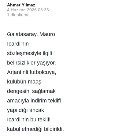
Ahmet Yılmaz
·
4 Haziran 2026 06:36
·
1
dk okuma
Galatasaray, Mauro
Icardi'nin
sözleşmesiyle ilgili
belirsizlikler yaşıyor.
Arjantinli futbolcuya,
kulübün maaş
dengesini sağlamak
amacıyla indirim teklifi
yapıldığı ancak
Icardi'nin bu teklifi
kabul etmediği bildirildi.