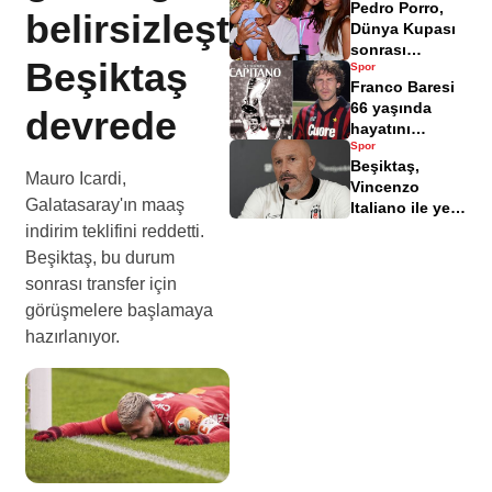
Pedro Porro,
istifa bildirimi
belirsizleşti,
Dünya Kupası
sonrası
Beşiktaş
Spor
Antalya'da tatil
Franco Baresi
yapıyor
66 yaşında
devrede
hayatını
Spor
kaybetti
Beşiktaş,
Mauro Icardi,
Vincenzo
Galatasaray'ın maaş
Italiano ile yeni
bir başlangıç
indirim teklifini reddetti.
yaptı
Beşiktaş, bu durum
sonrası transfer için
görüşmelere başlamaya
hazırlanıyor.