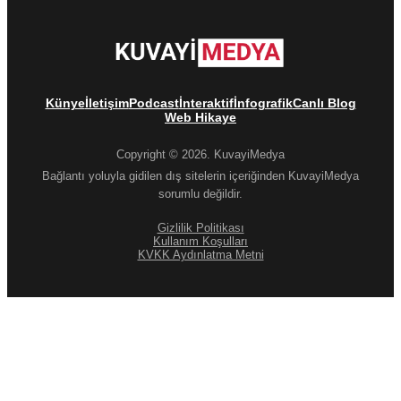
Künye
İletişim
Podcast
İnteraktif
İnfografik
Canlı Blog
Web Hikaye
Copyright © 2026. KuvayiMedya
Bağlantı yoluyla gidilen dış sitelerin içeriğinden KuvayiMedya
sorumlu değildir.
Gizlilik Politikası
Kullanım Koşulları
KVKK Aydınlatma Metni