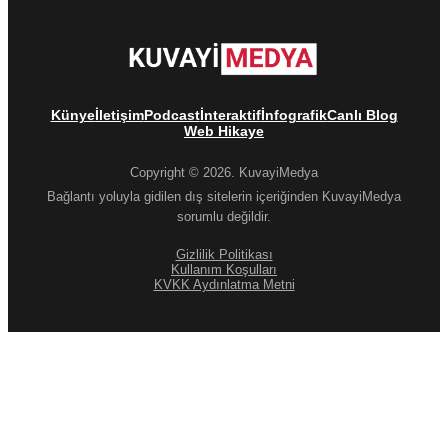
Künye
İletişim
Podcast
İnteraktif
İnfografik
Canlı Blog
Web Hikaye
Copyright © 2026. KuvayiMedya
Bağlantı yoluyla gidilen dış sitelerin içeriğinden KuvayiMedya
sorumlu değildir.
Gizlilik Politikası
Kullanım Koşulları
KVKK Aydınlatma Metni