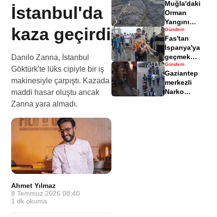
Muğla'daki
yaralandı
İstanbul'da
Orman
Yangını
kaza geçirdi
Gündem
Sonrası
Fas'tan
Zarar Gören
İspanya'ya
Alanlar
geçmek
Danilo Zanna, İstanbul
Havadisinde
Gündem
isteyen
Göktürk'te lüks cipiyle bir iş
Gaziantep
göçmenler
makinesiyle çarpıştı. Kazada
merkezli
geri döndü
Narko
maddi hasar oluştu ancak
Kapan
Zanna yara almadı.
Operasyonu
bilançosu
açıklandı
Ahmet Yılmaz
·
8 Temmuz 2026 08:40
·
1
dk okuma