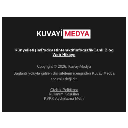
Künye
İletişim
Podcast
İnteraktif
İnfografik
Canlı Blog
Web Hikaye
Copyright © 2026. KuvayiMedya
Bağlantı yoluyla gidilen dış sitelerin içeriğinden KuvayiMedya
sorumlu değildir.
Gizlilik Politikası
Kullanım Koşulları
KVKK Aydınlatma Metni