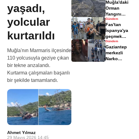
Muğla'daki
yaralandı
yaşadı,
Orman
Yangını
yolcular
Gündem
Sonrası
Fas'tan
Zarar Gören
İspanya'ya
kurtarıldı
Alanlar
geçmek
Havadisinde
Gündem
isteyen
Gaziantep
göçmenler
Muğla'nın Marmaris ilçesinde
merkezli
geri döndü
110 yolcusuyla geziye çıkan
Narko
Kapan
bir tekne arızalandı.
Operasyonu
Kurtarma çalışmaları başarılı
bilançosu
bir şekilde tamamlandı.
açıklandı
Ahmet Yılmaz
·
29 Mayıs 2026 14:45
·