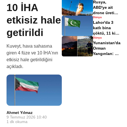
Rusya,
10 İHA
ABD'ye ait
drone üretim
etkisiz hale
Dünya
tesisini
Lahor'da 3
balistik füze
katlı bina
getirildi
ile vurdu
çöktü, 11 kişi
Dünya
hayatını
Yunanistan'da
kaybetti
Kuveyt, hava sahasına
Orman
giren 4 füze ve 10 İHA'nın
Yangınları: 3
İtfaiyeci
etkisiz hale getirildiğini
Hayatını
açıkladı.
Kaybetti
Ahmet Yılmaz
·
9 Temmuz 2026 10:40
·
1
dk okuma