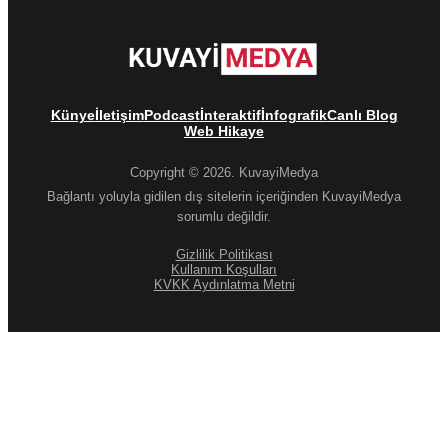
Künye
İletişim
Podcast
İnteraktif
İnfografik
Canlı Blog
Web Hikaye
Copyright © 2026. KuvayiMedya
Bağlantı yoluyla gidilen dış sitelerin içeriğinden KuvayiMedya
sorumlu değildir.
Gizlilik Politikası
Kullanım Koşulları
KVKK Aydınlatma Metni