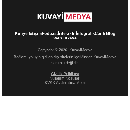
Künye
İletişim
Podcast
İnteraktif
İnfografik
Canlı Blog
Web Hikaye
Copyright © 2026. KuvayiMedya
Bağlantı yoluyla gidilen dış sitelerin içeriğinden KuvayiMedya
sorumlu değildir.
Gizlilik Politikası
Kullanım Koşulları
KVKK Aydınlatma Metni