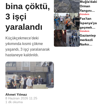
Muğla'daki
yaralandı
bina çöktü,
Orman
Yangını
3 işçi
Gündem
Sonrası
Fas'tan
Zarar Gören
İspanya'ya
yaralandı
Alanlar
geçmek
Havadisinde
Gündem
isteyen
Gaziantep
göçmenler
Küçükçekmece'deki
merkezli
geri döndü
yıkımında kısmi çökme
Narko
Kapan
yaşandı, 3 işçi yaralanarak
Operasyonu
hastaneye kaldırıldı.
bilançosu
açıklandı
Ahmet Yılmaz
·
8 Haziran 2026 11:25
·
1
dk okuma