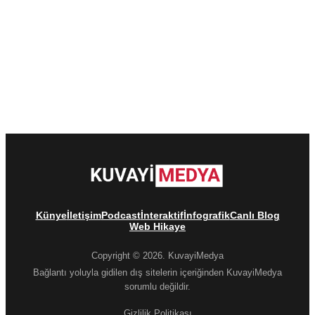
Künye
İletişim
Podcast
İnteraktif
İnfografik
Canlı Blog
Web Hikaye
Copyright © 2026. KuvayiMedya
Bağlantı yoluyla gidilen dış sitelerin içeriğinden KuvayiMedya
sorumlu değildir.
Gizlilik Politikası