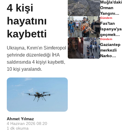
Muğla'daki
yaralandı
4 kişi
Orman
Yangını
hayatını
Gündem
Sonrası
Fas'tan
Zarar Gören
İspanya'ya
kaybetti
Alanlar
geçmek
Havadisinde
Gündem
isteyen
Gaziantep
göçmenler
Ukrayna, Kırım'ın Simferopol
merkezli
geri döndü
şehrinde düzenlediği İHA
Narko
Kapan
saldırısında 4 kişiyi kaybetti,
Operasyonu
10 kişi yaralandı.
bilançosu
açıklandı
Ahmet Yılmaz
·
4 Haziran 2026 08:20
·
1
dk okuma