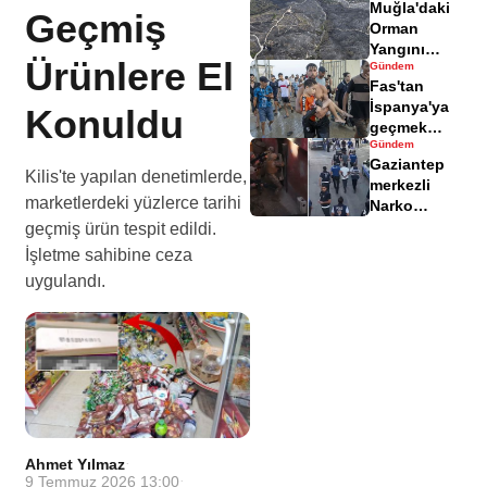
Muğla'daki
yaralandı
Geçmiş
Orman
Yangını
Ürünlere El
Gündem
Sonrası
Fas'tan
Zarar Gören
İspanya'ya
Konuldu
Alanlar
geçmek
Havadisinde
Gündem
isteyen
Gaziantep
göçmenler
Kilis'te yapılan denetimlerde,
merkezli
geri döndü
marketlerdeki yüzlerce tarihi
Narko
Kapan
geçmiş ürün tespit edildi.
Operasyonu
İşletme sahibine ceza
bilançosu
uygulandı.
açıklandı
Ahmet Yılmaz
·
9 Temmuz 2026 13:00
·