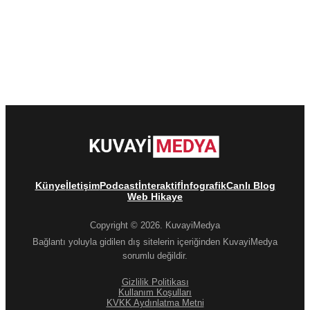
Künye
İletişim
Podcast
İnteraktif
İnfografik
Canlı Blog
Web Hikaye
Copyright © 2026. KuvayiMedya
Bağlantı yoluyla gidilen dış sitelerin içeriğinden KuvayiMedya
sorumlu değildir.
Gizlilik Politikası
Kullanım Koşulları
KVKK Aydınlatma Metni