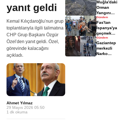
Muğla'daki
yaralandı
yanıt geldi
Orman
Yangını
Gündem
Sonrası
Kemal Kılıçdaroğlu'nun grup
Fas'tan
Zarar Gören
toplantılarıyla ilgili talimatına
İspanya'ya
Alanlar
geçmek
Havadisinde
CHP Grup Başkanı Özgür
Gündem
isteyen
Özel'den yanıt geldi. Özel,
Gaziantep
göçmenler
görevinde kalacağını
merkezli
geri döndü
Narko
açıkladı.
Kapan
Operasyonu
bilançosu
açıklandı
Ahmet Yılmaz
·
29 Mayıs 2026 05:50
·
1
dk okuma