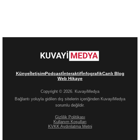
Künye
İletişim
Podcast
İnteraktif
İnfografik
Canlı Blog
Web Hikaye
Copyright © 2026. KuvayiMedya
Bağlantı yoluyla gidilen dış sitelerin içeriğinden KuvayiMedya
sorumlu değildir.
Gizlilik Politikası
Kullanım Koşulları
KVKK Aydınlatma Metni