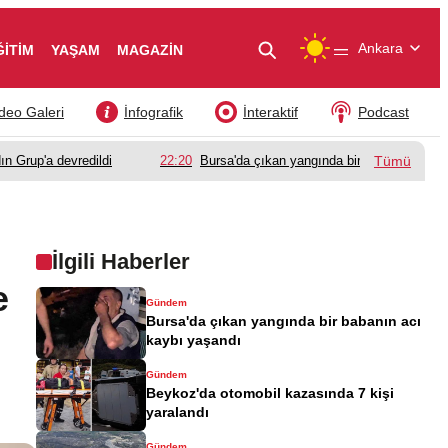
—
Ankara
ĞİTİM
YAŞAM
MAGAZİN
deo Galeri
İnfografik
İnteraktif
Podcast
ın Grup'a devredildi
22:20
Bursa'da çıkan yangında bir babanın acı k
Tümü
İlgili Haberler
e
Gündem
Bursa'da çıkan yangında bir babanın acı
kaybı yaşandı
Gündem
Beykoz'da otomobil kazasında 7 kişi
yaralandı
Gündem