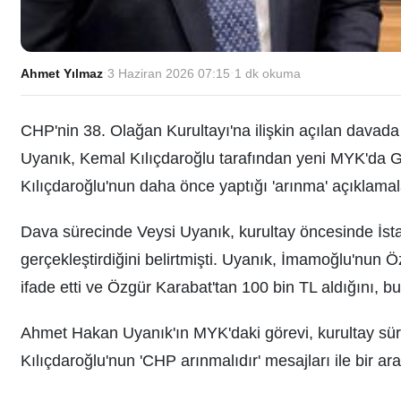
Ahmet Yılmaz
·
3 Haziran 2026 07:15
·
1
dk okuma
CHP'nin 38. Olağan Kurultayı'na ilişkin açılan davad
Uyanık, Kemal Kılıçdaroğlu tarafından yeni MYK'da 
Kılıçdaroğlu'nun daha önce yaptığı 'arınma' açıklamala
Dava sürecinde Veysi Uyanık, kurultay öncesinde İsta
gerçekleştirdiğini belirtmişti. Uyanık, İmamoğlu'nun Ö
ifade etti ve Özgür Karabat'tan 100 bin TL aldığını, b
Ahmet Hakan Uyanık'ın MYK'daki görevi, kurultay süre
Kılıçdaroğlu'nun 'CHP arınmalıdır' mesajları ile bir ara