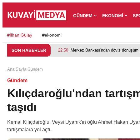
GÜNDEM
EKONOMİ
SP
#
İlhan Gülay
#
ekonomi
SON HABERLER
22:50
Merkez Bankası'ndan döviz dönüşüm d
›
Ana Sayfa
Gündem
Gündem
Kılıçdaroğlu'ndan tartı
taşıdı
Kemal Kılıçdaroğlu, Veysi Uyanık'ın oğlu Ahmet Hakan Uyan
tartışmalara yol açtı.