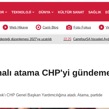
OR
TEKNOLOJİ
DÜNYA
KÜLTÜR SANAT
SAĞLIK
E
Web Hikaye
Canlı Blog
Foto Fokus
Vi
esteği düzenlemesi 2027'ye uzatıldı
22:25
CarrefourSA hisseleri Ayd
şmalı atama CHP'yi gündem
ık'ı CHP Genel Başkan Yardımcılığına atadı. Atama, partide