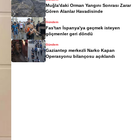
Muğla'daki Orman Yangını Sonrası Zarar
Gören Alanlar Havadisinde
Gündem
Fas'tan İspanya'ya geçmek isteyen
göçmenler geri döndü
Gündem
Gaziantep merkezli Narko Kapan
Operasyonu bilançosu açıklandı