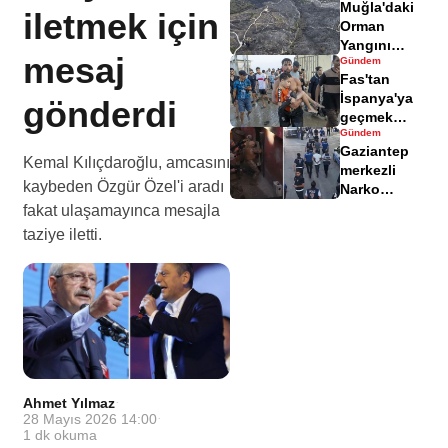
Muğla'daki
yaralandı
iletmek için
Orman
Yangını
mesaj
Gündem
Sonrası
Fas'tan
Zarar Gören
İspanya'ya
gönderdi
Alanlar
geçmek
Havadisinde
Gündem
isteyen
Gaziantep
göçmenler
Kemal Kılıçdaroğlu, amcasını
merkezli
geri döndü
kaybeden Özgür Özel'i aradı
Narko
Kapan
fakat ulaşamayınca mesajla
Operasyonu
taziye iletti.
bilançosu
açıklandı
Ahmet Yılmaz
·
28 Mayıs 2026 14:00
·
1
dk okuma