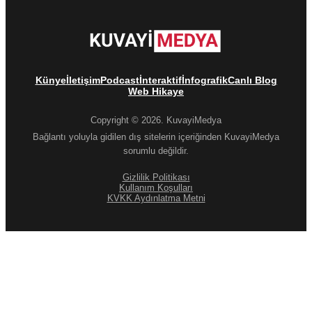
Künye
İletişim
Podcast
İnteraktif
İnfografik
Canlı Blog
Web Hikaye
Copyright © 2026. KuvayiMedya
Bağlantı yoluyla gidilen dış sitelerin içeriğinden KuvayiMedya
sorumlu değildir.
Gizlilik Politikası
Kullanım Koşulları
KVKK Aydınlatma Metni