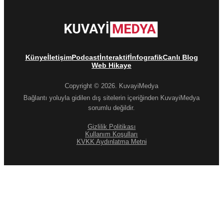
Künye
İletişim
Podcast
İnteraktif
İnfografik
Canlı Blog
Web Hikaye
Copyright © 2026. KuvayiMedya
Bağlantı yoluyla gidilen dış sitelerin içeriğinden KuvayiMedya
sorumlu değildir.
Gizlilik Politikası
Kullanım Koşulları
KVKK Aydınlatma Metni