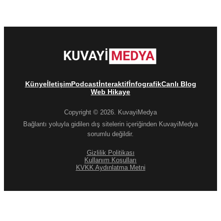
Künye
İletişim
Podcast
İnteraktif
İnfografik
Canlı Blog
Web Hikaye
Copyright © 2026. KuvayiMedya
Bağlantı yoluyla gidilen dış sitelerin içeriğinden KuvayiMedya
sorumlu değildir.
Gizlilik Politikası
Kullanım Koşulları
KVKK Aydınlatma Metni