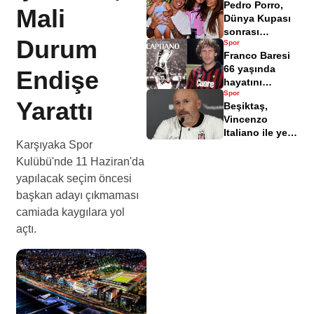
Pedro Porro,
istifa bildirimi
Mali
Dünya Kupası
sonrası
Durum
Spor
Antalya'da tatil
Franco Baresi
yapıyor
66 yaşında
Endişe
hayatını
Spor
kaybetti
Yarattı
Beşiktaş,
Vincenzo
Italiano ile yeni
Karşıyaka Spor
bir başlangıç
yaptı
Kulübü'nde 11 Haziran'da
yapılacak seçim öncesi
başkan adayı çıkmaması
camiada kaygılara yol
açtı.