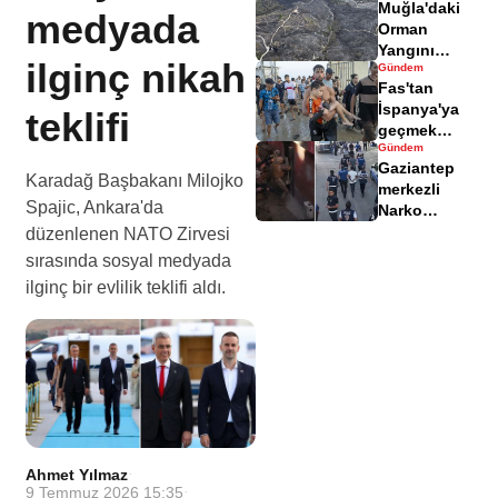
Muğla'daki
yaralandı
medyada
Orman
Yangını
ilginç nikah
Gündem
Sonrası
Fas'tan
Zarar Gören
İspanya'ya
teklifi
Alanlar
geçmek
Havadisinde
Gündem
isteyen
Gaziantep
göçmenler
Karadağ Başbakanı Milojko
merkezli
geri döndü
Spajic, Ankara'da
Narko
Kapan
düzenlenen NATO Zirvesi
Operasyonu
sırasında sosyal medyada
bilançosu
ilginç bir evlilik teklifi aldı.
açıklandı
Ahmet Yılmaz
·
9 Temmuz 2026 15:35
·