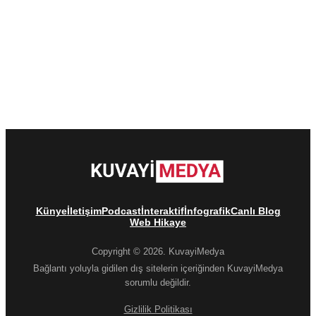
Künye
İletişim
Podcast
İnteraktif
İnfografik
Canlı Blog
Web Hikaye
Copyright © 2026. KuvayiMedya
Bağlantı yoluyla gidilen dış sitelerin içeriğinden KuvayiMedya
sorumlu değildir.
Gizlilik Politikası