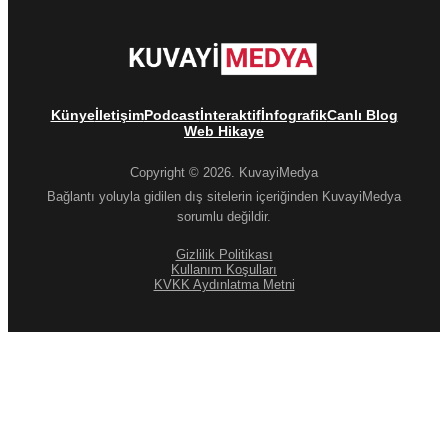
Künye
İletişim
Podcast
İnteraktif
İnfografik
Canlı Blog
Web Hikaye
Copyright © 2026. KuvayiMedya
Bağlantı yoluyla gidilen dış sitelerin içeriğinden KuvayiMedya
sorumlu değildir.
Gizlilik Politikası
Kullanım Koşulları
KVKK Aydınlatma Metni