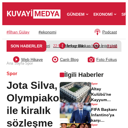
GÜNDEM
EKONOMİ
SP
#
İlhan Gülay
#
ekonomi
Podcast
Video Galeri
İnfografik
İnteraktif
SON HABERLER
22:50
Merkez Bankası'ndan döviz dönüşüm d
Tümü
Web Hikaye
Canlı Blog
Foto Fokus
›
Ana Sayfa
Spor
Spor
İlgili Haberler
Jota Silva,
Spor
Altay
Olympiakos
Kulübü'ne
Kayyum
Spor
Atanacak,
ile kiralık
FIFA Başkanı
Başkan
Infantino'ya
Açıklama Yaptı
sözleşme
karşı
Spor
danışmanından