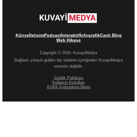
Künye
İletişim
Podcast
İnteraktif
İnfografik
Canlı Blog
Web Hikaye
Copyright © 2026. KuvayiMedya
Bağlantı yoluyla gidilen dış sitelerin içeriğinden KuvayiMedya
sorumlu değildir.
Gizlilik Politikası
Kullanım Koşulları
KVKK Aydınlatma Metni