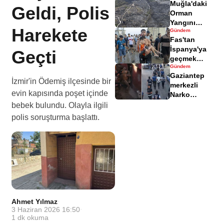
Muğla'daki
yaralandı
Geldi, Polis
Orman
Yangını
Harekete
Gündem
Sonrası
Fas'tan
Zarar Gören
İspanya'ya
Geçti
Alanlar
geçmek
Havadisinde
Gündem
isteyen
Gaziantep
göçmenler
İzmir'in Ödemiş ilçesinde bir
merkezli
geri döndü
evin kapısında poşet içinde
Narko
Kapan
bebek bulundu. Olayla ilgili
Operasyonu
polis soruşturma başlattı.
bilançosu
açıklandı
Ahmet Yılmaz
·
3 Haziran 2026 16:50
·
1
dk okuma