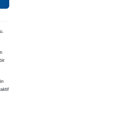
u.
ın
bir
in
aktif