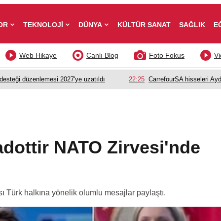
OR
TEKNOLOJİ
DÜNYA
KÜLTÜR SANAT
SAĞLIK
E
Web Hikaye
Canlı Blog
Foto Fokus
Vi
esteği düzenlemesi 2027'ye uzatıldı
22:25
CarrefourSA hisseleri Ayd
dottir NATO Zirvesi'nde
ı Türk halkına yönelik olumlu mesajlar paylaştı.