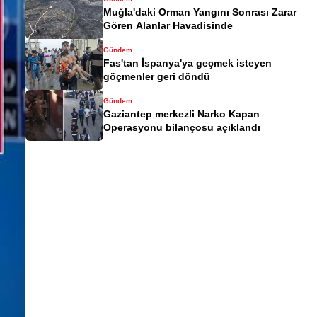
Muğla'daki Orman Yangını Sonrası Zarar
Gören Alanlar Havadisinde
Gündem
Fas'tan İspanya'ya geçmek isteyen
göçmenler geri döndü
Gündem
Gaziantep merkezli Narko Kapan
Operasyonu bilançosu açıklandı