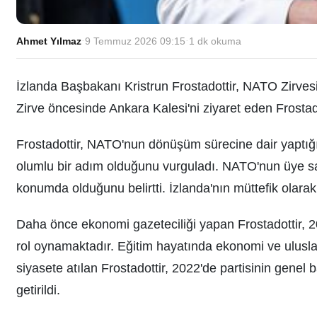
Ahmet Yılmaz
·
9 Temmuz 2026 09:15
·
1
dk okuma
İzlanda Başbakanı Kristrun Frostadottir, NATO Zirv
Zirve öncesinde Ankara Kalesi'ni ziyaret eden Frostado
Frostadottir, NATO'nun dönüşüm sürecine dair yaptığ
olumlu bir adım olduğunu vurguladı. NATO'nun üye say
konumda olduğunu belirtti. İzlanda'nın müttefik olara
Daha önce ekonomi gazeteciliği yapan Frostadottir, 20
rol oynamaktadır. Eğitim hayatında ekonomi ve uluslara
siyasete atılan Frostadottir, 2022'de partisinin gene
getirildi.