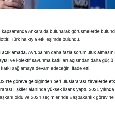
esi kapsamında Ankara'da bulunarak görüşmelerde bulund
ttir, Türk halkıyla etkileşimde bulundu.
ı açıklamada, Avrupa'nın daha fazla sorumluluk almasın
ısı ve kolektif savunma katkıları açısından daha güçlü 
k katkı sağlamaya devam edeceğini ifade etti.
24'te göreve geldiğinden beri uluslararası zirvelerde etk
rası ilişkiler alanında yüksek lisans yaptı. 2021 yılında 
l başkanı oldu ve 2024 seçimlerinde Başbakanlık görevine