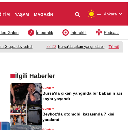
—
Ankara
ĞİTİM
YAŞAM
MAGAZİN
deo Galeri
İnfografik
İnteraktif
Podcast
ın Grup'a devredildi
22:20
Bursa'da çıkan yangında bir babanın acı k
Tümü
İlgili Haberler
Gündem
Bursa'da çıkan yangında bir babanın acı
kaybı yaşandı
Gündem
Beykoz'da otomobil kazasında 7 kişi
yaralandı
Gündem