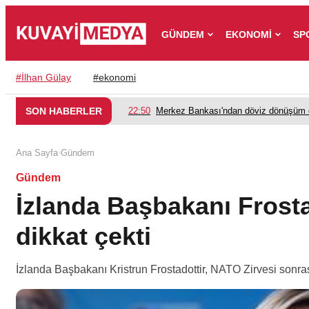
GÜNDEM
EKONOMİ
SP
#
İlhan Gülay
#
ekonomi
SON HABERLER
22:50
Merkez Bankası'ndan döviz dönüşüm d
›
Ana Sayfa
Gündem
Gündem
İzlanda Başbakanı Frosta
dikkat çekti
İzlanda Başbakanı Kristrun Frostadottir, NATO Zirvesi sonras