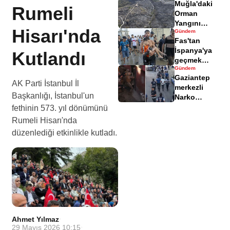
Muğla'daki
yaralandı
Rumeli
Orman
Yangını
Hisarı'nda
Gündem
Sonrası
Fas'tan
Zarar Gören
İspanya'ya
Kutlandı
Alanlar
geçmek
Havadisinde
Gündem
isteyen
Gaziantep
göçmenler
AK Parti İstanbul İl
merkezli
geri döndü
Başkanlığı, İstanbul'un
Narko
Kapan
fethinin 573. yıl dönümünü
Operasyonu
Rumeli Hisarı'nda
bilançosu
düzenlediği etkinlikle kutladı.
açıklandı
Ahmet Yılmaz
·
29 Mayıs 2026 10:15
·