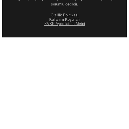
sorumlu değildir.
Gizlilik Politikası
Kullanım Koşulları
KVKK Aydınlatma Metni