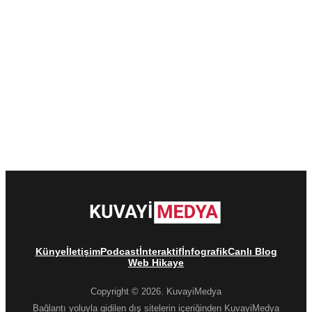
Künye
İletişim
Podcast
İnteraktif
İnfografik
Canlı Blog
Web Hikaye
Copyright © 2026. KuvayiMedya
Bağlantı yoluyla gidilen dış sitelerin içeriğinden KuvayiMedya