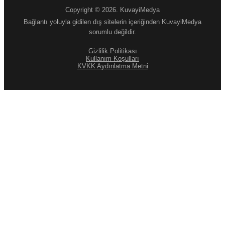
Copyright © 2026. KuvayiMedya
Bağlantı yoluyla gidilen dış sitelerin içeriğinden KuvayiMedya
sorumlu değildir.
Gizlilik Politikası
Kullanım Koşulları
KVKK Aydınlatma Metni