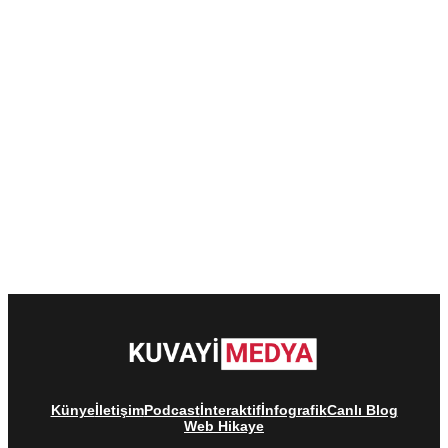
Künye
İletişim
Podcast
İnteraktif
İnfografik
Canlı Blog
Web Hikaye