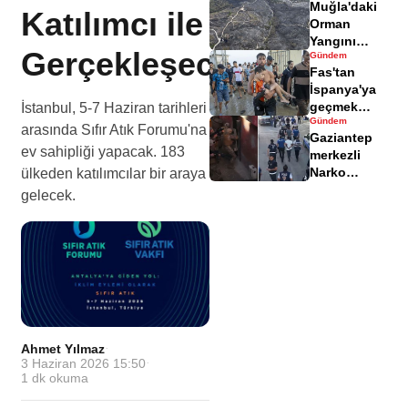
Muğla'daki
yaralandı
Katılımcı ile
Orman
Yangını
Gerçekleşecek
Gündem
Sonrası
Fas'tan
Zarar Gören
İspanya'ya
Alanlar
geçmek
İstanbul, 5-7 Haziran tarihleri
Havadisinde
Gündem
isteyen
arasında Sıfır Atık Forumu'na
Gaziantep
göçmenler
ev sahipliği yapacak. 183
merkezli
geri döndü
Narko
ülkeden katılımcılar bir araya
Kapan
gelecek.
Operasyonu
bilançosu
açıklandı
Ahmet Yılmaz
·
3 Haziran 2026 15:50
·
1
dk okuma