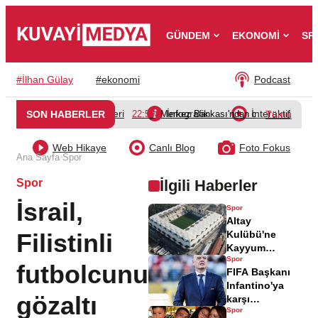
GÜNDEM
EKONOMİ
SP
#
İlhan Gülay
#
ekonomi
Podcast
Video Galeri
İnfografik
İnteraktif
SON HABERLER
22:50
Merkez Bankası'ndan döviz dönüşüm d
Tümü
Web Hikaye
Canlı Blog
Foto Fokus
›
Ana Sayfa
Spor
Spor
İlgili Haberler
İsrail,
Spor
Altay
Filistinli
Kulübü'ne
Kayyum
Spor
Atanacak,
futbolcunun
FIFA Başkanı
Başkan
Infantino'ya
Açıklama Yaptı
gözaltı
karşı
Spor
danışmanından