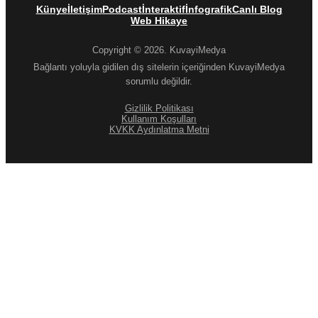
Künye
İletişim
Podcast
İnteraktif
İnfografik
Canlı Blog
Web Hikaye
Copyright © 2026. KuvayiMedya
Bağlantı yoluyla gidilen dış sitelerin içeriğinden KuvayiMedya
sorumlu değildir.
Gizlilik Politikası
Kullanım Koşulları
KVKK Aydınlatma Metni