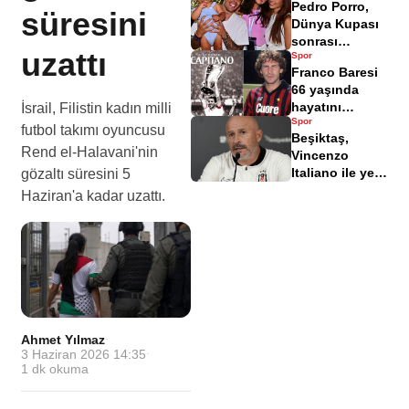
Pedro Porro,
istifa bildirimi
süresini
Dünya Kupası
sonrası
uzattı
Spor
Antalya'da tatil
Franco Baresi
yapıyor
66 yaşında
hayatını
İsrail, Filistin kadın milli
Spor
kaybetti
futbol takımı oyuncusu
Beşiktaş,
Rend el-Halavani'nin
Vincenzo
Italiano ile yeni
gözaltı süresini 5
bir başlangıç
Haziran'a kadar uzattı.
yaptı
Ahmet Yılmaz
·
3 Haziran 2026 14:35
·
1
dk okuma