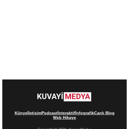
Künye
İletişim
Podcast
İnteraktif
İnfografik
Canlı Blog
Web Hikaye