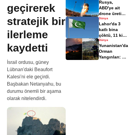
Rusya,
geçirerek
ABD'ye ait
drone üretim
stratejik bir
Dünya
tesisini
Lahor'da 3
balistik füze
katlı bina
ilerleme
ile vurdu
çöktü, 11 kişi
Dünya
hayatını
kaydetti
Yunanistan'da
kaybetti
Orman
Yangınları: 3
İsrail ordusu, güney
İtfaiyeci
Hayatını
Lübnan'daki Beaufort
Kaybetti
Kalesi'ni ele geçirdi.
Başbakan Netanyahu, bu
durumu önemli bir aşama
olarak nitelendirdi.