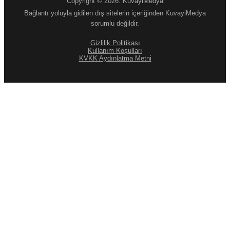
Copyright © 2026. KuvayiMedya
Bağlantı yoluyla gidilen dış sitelerin içeriğinden KuvayiMedya
sorumlu değildir.
Gizlilik Politikası
Kullanım Koşulları
KVKK Aydınlatma Metni