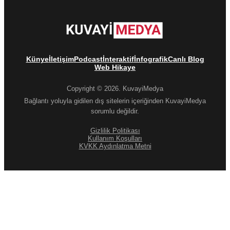
Künye
İletişim
Podcast
İnteraktif
İnfografik
Canlı Blog
Web Hikaye
Copyright © 2026. KuvayiMedya
Bağlantı yoluyla gidilen dış sitelerin içeriğinden KuvayiMedya
sorumlu değildir.
Gizlilik Politikası
Kullanım Koşulları
KVKK Aydınlatma Metni