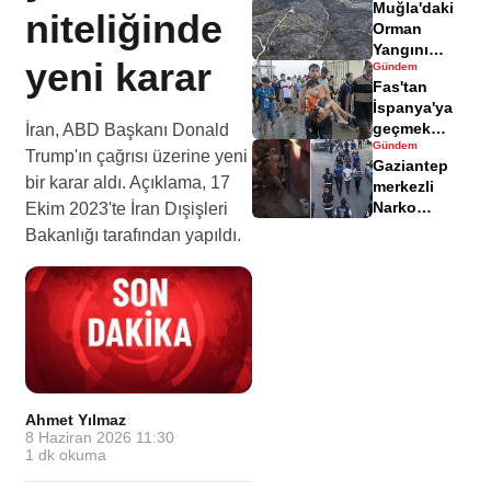
Muğla'daki
yaralandı
niteliğinde
Orman
Yangını
yeni karar
Gündem
Sonrası
Fas'tan
Zarar Gören
İspanya'ya
Alanlar
geçmek
İran, ABD Başkanı Donald
Havadisinde
Gündem
isteyen
Trump'ın çağrısı üzerine yeni
Gaziantep
göçmenler
bir karar aldı. Açıklama, 17
merkezli
geri döndü
Narko
Ekim 2023'te İran Dışişleri
Kapan
Bakanlığı tarafından yapıldı.
Operasyonu
bilançosu
açıklandı
Ahmet Yılmaz
·
8 Haziran 2026 11:30
·
1
dk okuma