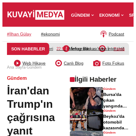
GÜNDEM
EKONOMİ
SP
#
İlhan Gülay
#
ekonomi
Podcast
Video Galeri
İnfografik
İnteraktif
SON HABERLER
22:50
Merkez Bankası'ndan döviz dönüşüm d
Tümü
Web Hikaye
Canlı Blog
Foto Fokus
›
Ana Sayfa
Gündem
Gündem
İlgili Haberler
İran'dan
Gündem
Bursa'da
Trump'ın
çıkan
yangında
Gündem
bir babanın
çağrısına
Beykoz'da
acı kaybı
otomobil
yaşandı
yanıt
kazasında 7
Gündem
kişi