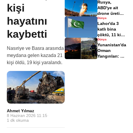
Rusya,
kişi
ABD'ye ait
drone üretim
hayatını
Dünya
tesisini
Lahor'da 3
balistik füze
katlı bina
kaybetti
ile vurdu
çöktü, 11 kişi
Dünya
hayatını
Yunanistan'da
kaybetti
Nasıriye ve Basra arasında
Orman
meydana gelen kazada 21
Yangınları: 3
İtfaiyeci
kişi öldü, 19 kişi yaralandı.
Hayatını
Kaybetti
Ahmet Yılmaz
·
8 Haziran 2026 11:15
·
1
dk okuma