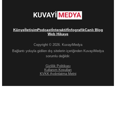
Künye
İletişim
Podcast
İnteraktif
İnfografik
Canlı Blog
Web Hikaye
Copyright © 2026. KuvayiMedya
Bağlantı yoluyla gidilen dış sitelerin içeriğinden KuvayiMedya
sorumlu değildir.
Gizlilik Politikası
Kullanım Koşulları
KVKK Aydınlatma Metni