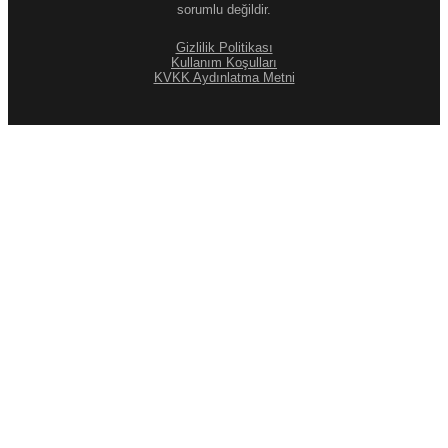
sorumlu değildir.
Gizlilik Politikası
Kullanım Koşulları
KVKK Aydınlatma Metni