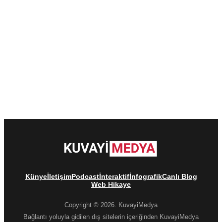
Künye
İletişim
Podcast
İnteraktif
İnfografik
Canlı Blog
Web Hikaye
Copyright © 2026. KuvayiMedya
Bağlantı yoluyla gidilen dış sitelerin içeriğinden KuvayiMedya